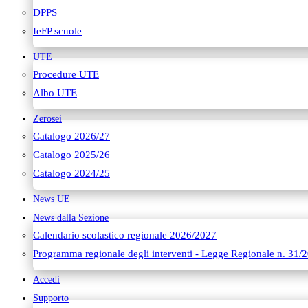
DPPS
IeFP scuole
UTE
Procedure UTE
Albo UTE
Zerosei
Catalogo 2026/27
Catalogo 2025/26
Catalogo 2024/25
News UE
News dalla Sezione
Calendario scolastico regionale 2026/2027
Programma regionale degli interventi - Legge Regionale n. 31/
Accedi
Supporto